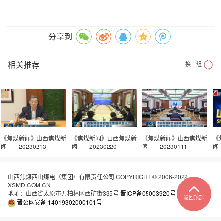
分享到
相关推荐
换一组
《焦煤新闻》山西焦煤新
《焦煤新闻》山西焦煤新
《焦煤新闻》山西焦煤新
《
闻——20230213
闻——20230220
闻——20230111
闻—
山西焦煤西山煤电（集团）有限责任公司 COPYRIGHT © 2006-2022
XSMD.COM.CN
地址：山西省太原市万柏林区西矿街335号
晋ICP备05003920号
返回顶部
晋公网安备 14019302000101号