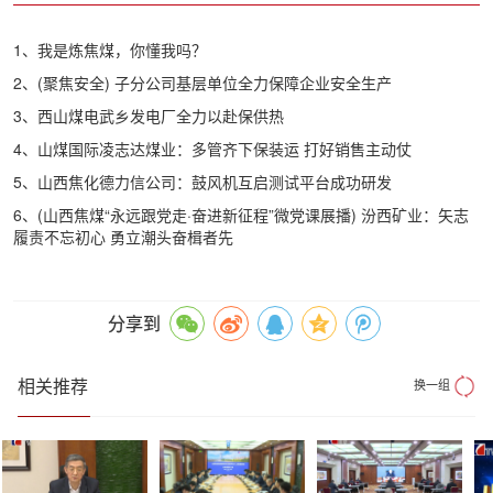
1、我是炼焦煤，你懂我吗？
2、(聚焦安全) 子分公司基层单位全力保障企业安全生产
3、西山煤电武乡发电厂全力以赴保供热
4、山煤国际凌志达煤业：多管齐下保装运 打好销售主动仗
5、山西焦化德力信公司：鼓风机互启测试平台成功研发
6、(山西焦煤“永远跟党走·奋进新征程”微党课展播) 汾西矿业：矢志
履责不忘初心 勇立潮头奋楫者先
分享到
相关推荐
换一组