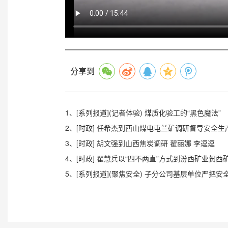
分享到
1、[系列报道](记者体验) 煤质化验工的“黑色魔法”
2、[时政] 任希杰到西山煤电屯兰矿调研督导安全生
3、[时政] 胡文强到山西焦炭调研 翟丽娜 李逗逗
4、[时政] 翟慧兵以“四不两直”方式到汾西矿业贺西
5、[系列报道](聚焦安全) 子分公司基层单位严把安