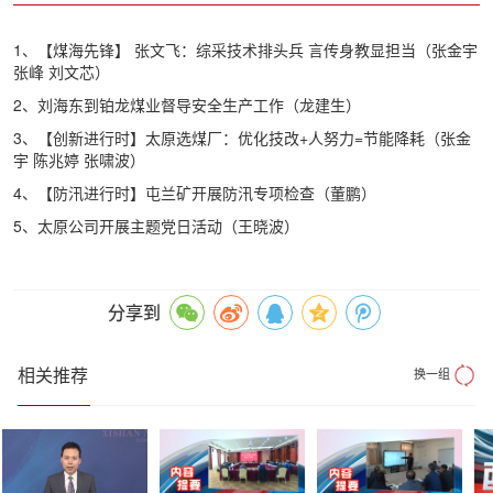
1、【煤海先锋】 张文飞：综采技术排头兵 言传身教显担当（张金宇
张峰 刘文芯）
2、刘海东到铂龙煤业督导安全生产工作（龙建生）
3、【创新进行时】太原选煤厂：优化技改+人努力=节能降耗（张金
宇 陈兆婷 张啸波）
4、【防汛进行时】屯兰矿开展防汛专项检查（董鹏）
5、太原公司开展主题党日活动（王晓波）
分享到
相关推荐
换一组