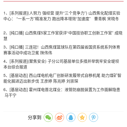
1、[系列报道](人努力 强经营 提升“三个竞争力”) 山西焦化配煤实验
中心： “一系一方”精准发力 跑出降本增效“加速度”
曹青枫 宋晓冬
2、[纯口播] 山西焦煤5家工作室获评“中国技协职工创新工作室” 成晓
慧
3、[纯口播] 三连冠！山西焦煤篮球队在第四届省国资系统系列体育
赛事活动中成功卫冕 陕伟伟
4、[系列报道](聚焦安全) 子分公司基层单位多措并举筑牢安全堤坝
本台综合报道
5、[基层动态] 西山煤电机电厂创新研发履带式自移机尾 助力煤矿智
能化掘进迈出新步伐 王彦婷 陈兆婷 刘崇琛
6、[基层动态] 霍州煤电晋北煤业：液管防崩脱装置为工作面解隐患
马干宁
分享到