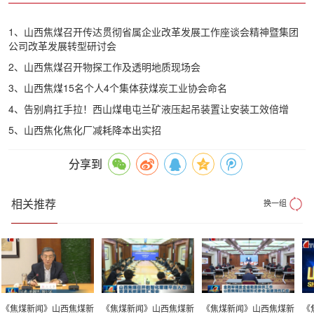
1、山西焦煤召开传达贯彻省属企业改革发展工作座谈会精神暨集团
公司改革发展转型研讨会
2、山西焦煤召开物探工作及透明地质现场会
3、山西焦煤15名个人4个集体获煤炭工业协会命名
4、告别肩扛手拉！西山煤电屯兰矿液压起吊装置让安装工效倍增
5、山西焦化焦化厂减耗降本出实招
分享到
相关推荐
换一组
《焦煤新闻》山西焦煤新
《焦煤新闻》山西焦煤新
《焦煤新闻》山西焦煤新
《