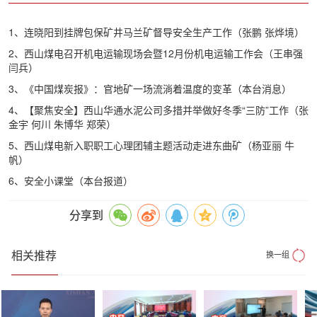
1、连晓阳到挂牌包保矿井马兰矿督导安全生产工作（张鹏 张烨境）
2、西山煤电召开机电运输现场会暨12月份机电运输工作会（王串强
闫兵）
3、《中国煤炭报》：官地矿一场流淌着温度的变革（本台消息）
4、【聚焦安全】西山华通水泥公司多措并举做好冬季“三防”工作（张
金宇 何川 朱博华 郑荣）
5、西山煤电新入职职工心理团辅主题活动走进东曲矿（杨亚丽 牛
帆）
6、安全小课堂（本台报道）
分享到
相关推荐
换一组