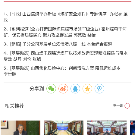
1、[时政] 山西焦煤举办新版《煤矿安全规程》专题讲座
乔张亮 廉
政
2、[系列报道](全力打造国际炼焦煤市场领军级企业) 霍州煤电干河
矿：保安提质暖民心 聚力攻坚促发展 郭慧敏 裴怡
3、[组稿] 子分公司基层单位浓情腊八暖一线 本台综合报道
4、[基层动态] 西山煤电西铭选煤厂以技术改造实现精准控质与降本
增效 胡丹 刘伦 张旭
5、[基层动态] 山西焦化质检中心：创新清洗方案 降低运维成本
李世鹏
分享到
相关推荐
换一组