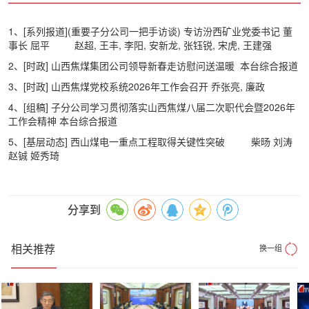
1、[系列报道](重要子分公司一把手访谈) 专访汾西矿业党委书记 董
事长 屈平
赵超, 王丰, 李阳, 安新龙, 张钰锐, 宋虎, 王建强
2、[时政] 山西焦煤集团公司领导新春走访慰问送温暖 本台综合报道
3、[时政] 山西焦煤党校系统2026年工作会召开 乔张亮, 廉政
4、[组稿] 子分公司学习贯彻落实山西焦煤八届二次职代会暨2026年
工作会精神 本台综合报道
5、[基层动态] 西山煤电一重点工程取得关键性突破
柴旸 刘涛
赵铖 姬秀琦
分享到
相关推荐
换一组