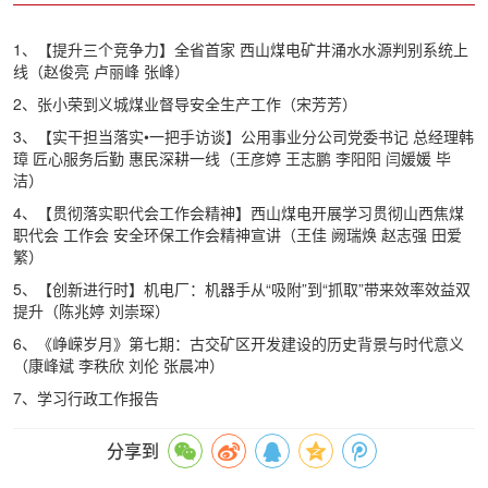
1、【提升三个竞争力】全省首家 西山煤电矿井涌水水源判别系统上
线（赵俊亮 卢丽峰 张峰）
2、张小荣到义城煤业督导安全生产工作（宋芳芳）
3、【实干担当落实•一把手访谈】公用事业分公司党委书记 总经理韩
璋 匠心服务后勤 惠民深耕一线（王彦婷 王志鹏 李阳阳 闫媛媛 毕
洁）
4、【贯彻落实职代会工作会精神】西山煤电开展学习贯彻山西焦煤
职代会 工作会 安全环保工作会精神宣讲（王佳 阙瑞焕 赵志强 田爱
繁）
5、【创新进行时】机电厂：机器手从“吸附”到“抓取”带来效率效益双
提升（陈兆婷 刘崇琛）
6、《峥嵘岁月》第七期：古交矿区开发建设的历史背景与时代意义
（康峰斌 李秩欣 刘伦 张晨冲）
7、学习行政工作报告
分享到