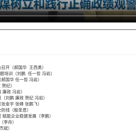
会召开（郝国华 王西勇）
专题培训（刘鹏 任一哲 冯岩）
郝国华 任一哲 冯岩）
 贺纪）
 廉政 冯岩）
（刘鹏 廉政 贺纪 冯岩）
张金宇 张峰 张鹏飞）
全防线（殷圣恩）
程 赋能企业稳健发展（李鹏）
造（李舟）
薛杰斌）