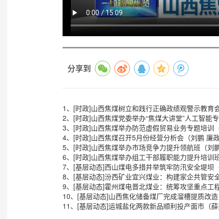
分享到
1、[时政]山西焦煤树立和践行正确政绩观警示教育
2、[时政]山西焦煤党委举办“焦煤大讲堂”人工智能
3、[时政]山西焦煤举办防范虚假贸易业务专题培训（
4、[时政]山西焦煤召开5月份经营分析会（刘鹏 廉政
5、[时政]山西焦煤举办市场竞争力提升领航班（刘鹏
6、[时政]山西焦煤举办组工干部履职能力提升培训班
7、[基层动态]西山煤电多措并举筑牢防汛安全堤坝（
8、[基层动态]汾西矿业宜兴煤业：构建家企共管安
9、[基层动态]霍州煤电晋北煤业：统筹攻坚重点工
10、[基层动态]山西焦化储备煤厂完成溜槽提质改
11、[基层动态]运城盐化两款新品顺利投产面市（