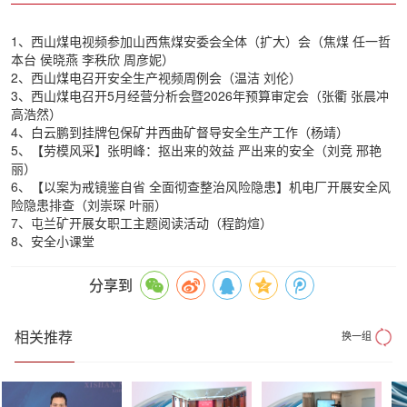
1、西山煤电视频参加山西焦煤安委会全体（扩大）会（焦煤 任一哲
本台 侯晓燕 李秩欣 周彦妮）
2、西山煤电召开安全生产视频周例会（温洁 刘伦）
3、西山煤电召开5月经营分析会暨2026年预算审定会（张衢 张晨冲
高浩然）
4、白云鹏到挂牌包保矿井西曲矿督导安全生产工作（杨靖）
5、【劳模风采】张明峰：抠出来的效益 严出来的安全（刘竞 邢艳
丽）
6、【以案为戒镜鉴自省 全面彻查整治风险隐患】机电厂开展安全风
险隐患排查（刘崇琛 叶丽）
7、屯兰矿开展女职工主题阅读活动（程韵煊）
8、安全小课堂
分享到
相关推荐
换一组