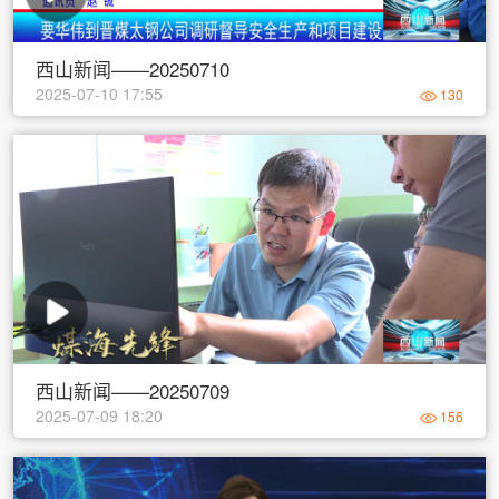
西山新闻——20250710
2025-07-10 17:55
130
西山新闻——20250709
2025-07-09 18:20
156