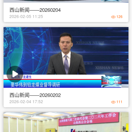
西山新闻——20260204
2026-02-05 11:25
126
西山新闻——20260202
2026-02-04 17:52
111